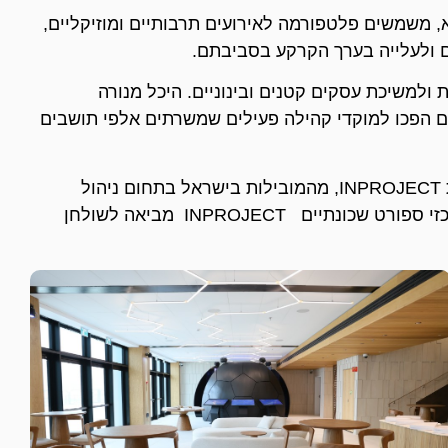
 משמשים פלטפורמה לאירועים תרבותיים ומוזיקליים,
ים ולעלייה בערך הקרקע בסביבתם.
למשיכת עסקים קטנים ובינוניים. היכל מנורה
ם הפכו למוקדי קהילה פעילים שמשרתים אלפי תושבים
אבל כדי שמתקן ספורט אכן ייצר ערך ולא יהווה נטל על הרשות הוא חייב להיות מתוכנן נכון. כאן נכנסת לתמונה קבוצת INPROJECT, מהמובילות בישראל בתחום ניהול
התכנון וניהול הביצוע של מתקני ספורט. עם ניסיון עשיר בפרויקטים בכל רחבי הארץ, פארקים מים ואצטדיונים ועד מרכזי ספורט שכונתיים INPROJECT מביאה לשולחן