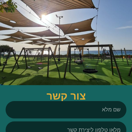
צור קשר