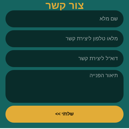
צור קשר
שלח/י >>