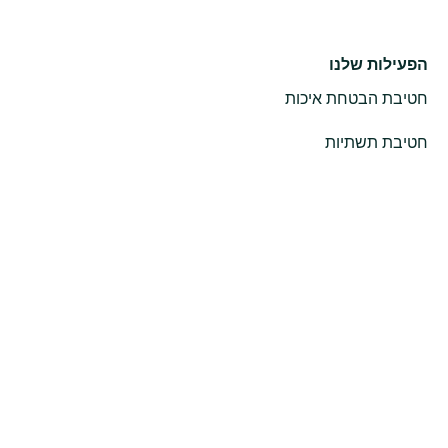
הפעילות שלנו
חטיבת הבטחת איכות
חטיבת תשתיות
חטיבה אורבנית
חטיבת פרויקטים
סניף מודיעין
כתובת:
צלע ההר 21 , מודיעין
טלפון:
08-6688780
מייל:
office1@inproject.co.il
סניף חיפה