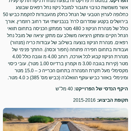
הפרויקט:
במסגרת פרויקט זה בוצעה מנהרת ניקוז תת קרקעית
אשר משמשת כגיבוי ותגבור למובל ניקוז נחל רפאים שבוצע
כחלופה לערוץ הטבעי של הנחל כחלק מהעבודות להקמת כביש 50
בירושלים בקטע שמדרום לרח' בנבנישתי ועד רחוב רוזמרין. אורך
כולל של מנהרת הניקוז כ 480 מטר ממתקן הכניסה בתחום תוואי
הנחל הקיים ומתקן היציאה משולב עם מתקן יציאה של מובל נחל
רפאים. מנהרת הניקוז בוצעה בשילוב של עבודות כריה (מנהור)
ועבודות בתחום חפירה פתוחה (חפור וכסה). החתך פנימי של
מנהרת הניקוז קבוע לכל אורכה, רוחב 4.00 מ וגובה כולל 4.00
מטר (קירות בגובה 3.00 מ וקמרון ברדיוס 1.00 מטר). עובי כיסוי
מקסימלי מעל תקרת המנהרה בתחום הכרייה כ – 15.0 מטר
ומינימלי באזור כביש עוקף הוואלג'ה (כביש מס' 385) כ 4.0 מטר.
היקף הנדסי של הפרוייקט:
40 מל"ש
תקופת הביצוע:
2015-2016