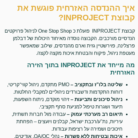
איך ההנדסה האזרחית פוגשת את
קבוצת INPROJECT?
קבוצת INPROJECT פועלת כ One Stop Shop לניהול פרויקטים
הנדסיים מורכבים. הקבוצה נוסדה מאיחוד היכולות של דבלמן
פרצלינה, פוירשטיין גזית וארם מהנדסים, שילוב שמאפשר
מעטפת ניהול, פיקוח והבטחת איכות מקצה לקצה.
מה מייחד את INPROJECT בתוך הזירה
האזרחית
שליטה בלו"ז ובתקציב
–
PMO מתקדם, ניהול קווי־קריטי,
דוחות התקדמות ודשבורדים ניהוליים למקבלי החלטות.
ניהול סיכונים ותביעות
–
זיהוי מוקדם, ניתוח השפעות,
תיעוד ושגרות טיפול למניעת סחף תקציבי.
תיאום רב מערכתי עמוק
–
עבודה מול חברות תשתית,
עיריות, נת"ע/רכבת ישראל, קבלנים ויועצים – הפחתת
חיכוכים ושמירה על רציפות עבודות.
איכות ובטיחות ללא פשרות
–
נהלי QA/QC, אודיטים,