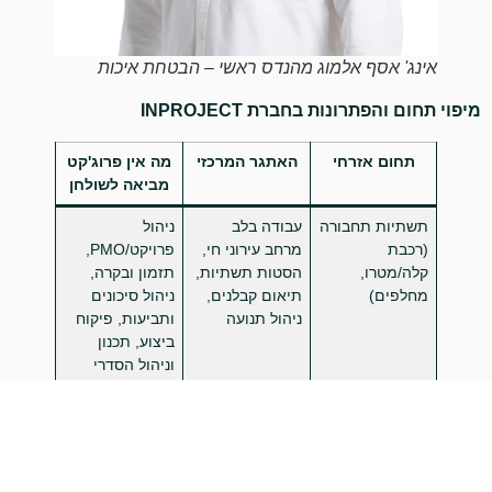
אינג' אסף אלמוג מהנדס ראשי – הבטחת איכות
מיפוי תחום והפתרונות בחברת INPROJECT
תחום אזרחי
האתגר המרכזי
מה אין פרוג'קט
מביאה לשולחן
תשתיות תחבורה
עבודה בלב
ניהול
(רכבת
מרחב עירוני חי,
פרויקט/PMO,
קלה/מטרו,
הסטות תשתיות,
תזמון ובקרה,
מחלפים)
תיאום קבלנים,
ניהול סיכונים
ניהול תנועה
ותביעות, פיקוח
ביצוע, תכנון
וניהול הסדרי
תנועה זמניים,
תיאום תשתיות
עירוניות
מבני ציבור
תקינה, נגישות,
ניהול תכנון