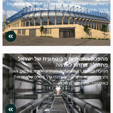
ביותר עבור רשויות מקומיות וחברת INPROJECT מובילה את
הדרך. מתקני ספורט עירוניים
מהפכת התשתיות הביטחונית של ישראל
מתחילה מתחת לאדמה
מנהרת תשתית רב-מערכתית: הפתרון הלאומי לשיקום, הגנה
ורציפות תפקודית ביישובים צמודי גדר בעולם שלאחר ה-7
באוקטובר, התשתיות הן לא רק