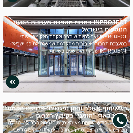
INPROJECT במרכז מהפכת מערכות הסעת
הנוסעים בישראל
INPROJECT גאה להיות שותפה ולקחת חלק משמעותי
במערכת תחבורה ציבורית מתקדמת שמשנה את פני ישראל.
INPROJECT עוסקת מזה שנים בשירותי
כששיתוף פעולה וחזון נפגשים: פרויקט הקמת
קיבוץ בארי "הזמני" בקיבוץ חצרים
לאורך 14 חודשי עבודה מאומצים, צוותי ניהול הפרויקטים שלנו
השקיעו את כל מרצם, מתוך מחויבות עמוקה להקים לתושבי