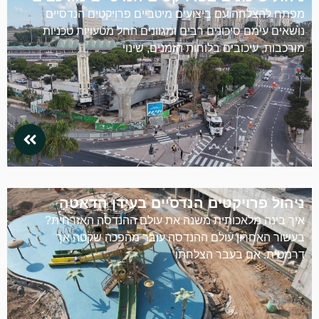
מפתח להצלחה עם ביצועים מיטביים פרויקטים הנדסיים
נושאים עימם סיכונים רבים ומגוונים החל מטעויות טכניות
מורכבות, עיכובים בלוחות הזמנים, שינוי
ניהול פרויקטים הנדסיים בעידן הדאטה
איך בינה מלאכותית משנה את עולם ההנדסה האזרחית?
בעשור האחרון עולם ההנדסה עובר מהפכה שקטה אך
דרמטית. אם בעבר הצלחתו