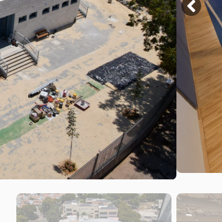
שלח/י >>