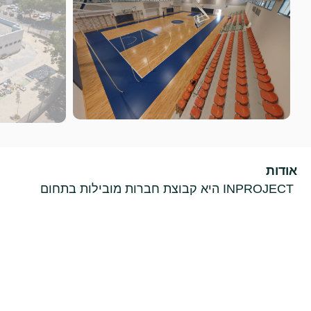
אודות
INPROJECT היא קבוצת חברות מובילות בתחום
ההנדסה האזרחית, שהתאגדו תחת קבוצת מילגם בשנת
2020. הקבוצה צמחה מתוך איחוד מומחיותן של "דבלמן
פרצלינה ניהול פרויקטים ומבנים" ו"פוירשטיין גזית", וכיום
כוללת גם את חברת הבטחת האיכות "ארם מהנדסים".
קראו עוד »