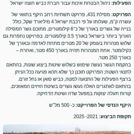
הפעילות:
ניהול הבטחת איכות עבור חברת כביש חוצה ישראל
הפרויקט:
מסילת 431, פרויקט תשתיות רחב היקף בתוואי של
עשרה ק"מ, שעלותו על פי רכבת ישראל 4 מיליארד שקל, כולל
בנייה של גשרים באורך של כ־6 קילומטרים, מתוכם גשר המסילה
הארוך ביותר בישראל באורך 3.5 קילומטרים. בפרויקט נחפרות גם
שלוש מנהרות בעומק של 20 מטרים מתחת לאדמה ובאורך של
כקילומטר. אחת המנהרות תהיה באורך 450 מטר, ואחרת –
באורך 250 מטר.
בהקמת הגשר נעשה שימוש בשלוש שיטות ביצוע שונות, בהתאם
לתנאי השטח; הפרויקט תוכנן כך שלא תהא פגיעה ככל הניתן
ברצף הפעילות של התנועה למטה, כביש סואן או נחל זורם.
בהתאם לאתגרים האלה נעשו גשרים בשיטת הזיזים המאוזנים,
קורות תעלה יצוקות במפעל שדה ושיטת הדחיקה.
היקף הנדסי של הפרוייקט:
כ- 500 מל"ש
תקופת הביצוע:
2021- 2025